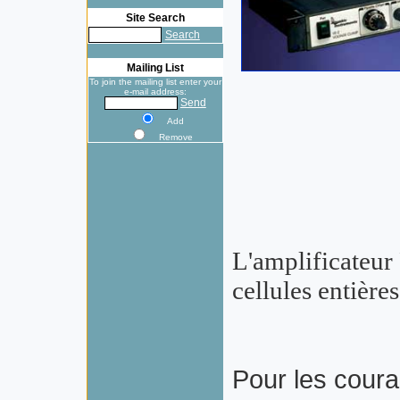
Site Search
Search
Mailing List
To join the mailing list enter your
e-mail address:
Send
Add
Remove
L'amplificateu
cellules entières
Pour les couran