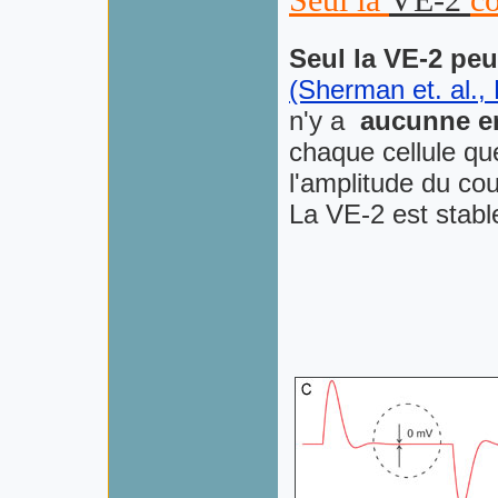
Seul la
VE-2
c
Seul la VE-2 pe
(Sherman et. al.,
n'y a
aucunne er
chaque cellule q
l'amplitude du co
La VE-2 est stab