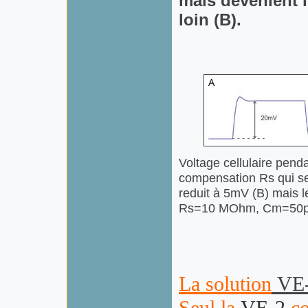
mais
devenient 
loin
(
B
)
.
Voltage cellulaire pend
compensation Rs qui se 
reduit à 5mV (B) mais les
Rs=10 MOhm, Cm=50pF
La solution
VE