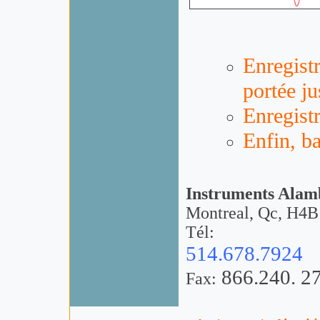
Enregist
portée ju
Enregistr
Enfin
,
ba
Instruments Alamb
Montreal, Qc, H4
Tél:
514.678.7924
866.240. 2
Fax: