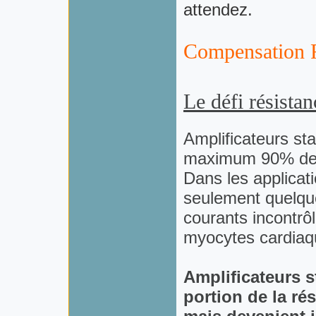
attendez
.
Compensation R
Le
défi
résistan
Amplificateurs
st
maximum 90
%
de
Dans
les applicat
seulement
quelqu
courants
incontrô
myocytes
cardia
Amplificateurs
s
portion de la ré