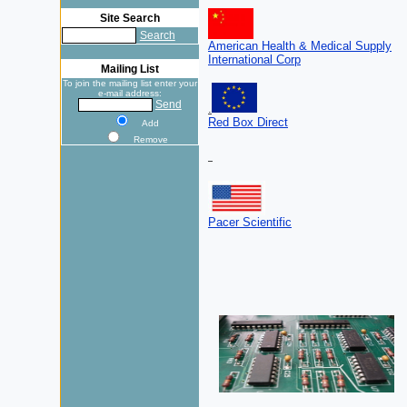
Site Search
Search
American Health & Medical Supply
International Corp
Mailing List
To join the mailing list enter your
e-mail address:
Send
.
Red Box Direct
Add
Remove
Pacer Scientific