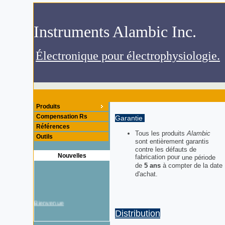
.Instruments Alambic Inc
.Électronique pour électrophysiologie
Produits
Compensation Rs
Garantie
Références
Tous
les produits
Alambic
Outils
sont entièrement
garantis
contre les
défauts de
Nouvelles
fabrication pour
une période
de
5
ans
à compter de
la date
d'achat
.
Bienvenue
Distribution